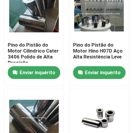
Show de RV
Quem Somos
Pino do Pistão do
Pino do Pistão do
Motor Cilindrico Cater
Motor Hino H07D Aço
Fábrica
3406 Polido de Alta
Alta Resistência Leve
Precisão
Enviar inquérito
Enviar inquérito
Controle de Qualidade
Fale Conosco
Pedir um orçamento
Peças de motor diesel