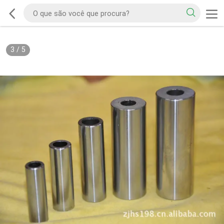
3
/
5