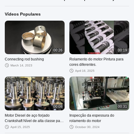
Vídeos Populares
00:26
00:19
Connecting rod bushing
Rolamento do motor Pintura para
cores diferentes.
March 14, 2023
April 16, 2025
00:08
00:31
Motor Diesel de aço forjado
Inspecção da espessura do
Crankshaft Nível de alta classe para
rolamento do motor
motor Diesel 3306
April 15, 2025
October 30, 2024