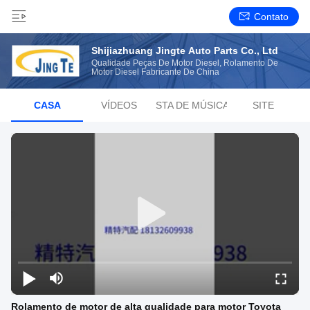
Contato
Shijiazhuang Jingte Auto Parts Co., Ltd
Qualidade Peças De Motor Diesel, Rolamento De
Motor Diesel Fabricante De China
CASA
VÍDEOS
LISTA DE MÚSICAS
SITE
Rolamento de motor de alta qualidade para motor Toyota