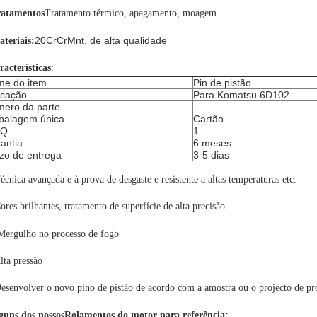
ratamentos
Tratamento térmico, apagamento, moagem
20CrCrMnt, de alta qualidade
teriais:
acterísticas
:
e do item
Pin de pistão
icação
Para Komatsu 6D102
ero da parte
alagem única
Cartão
Q
1
antia
6 meses
zo de entrega
3-5 dias
écnica avançada e à prova de desgaste e resistente a altas temperaturas etc.
ores brilhantes, tratamento de superfície de alta precisão.
Mergulho no processo de fogo
lta pressão
esenvolver o novo pino de pistão de acordo com a amostra ou o projecto de pr
:
guns dos nossos
Rolamentos do motor para referência