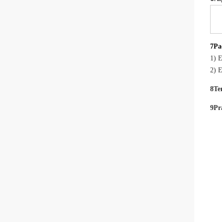
7Pa
1) 
2) 
8Te
9Pr