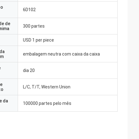
do
6D102
de de
300 partes
nima
USD 1 per piece
 da
embalagem neutra com caixa da caixa
em
e
dia 20
e
L/C, T/T, Western Union
to
e da
100000 partes pelo mês