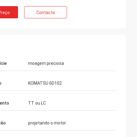
Preço
Contacto
ície
moagem preciosa
o
KOMATSU 6D102
ento
TT ou LC
ção
projetando o motor