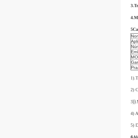
3.
T
4.
Ma
5Car
Nom
Apl
Núm
Emb
MO
Gar
Pra
1)
.
T
2) C
)).
3
4) A
5) D
6
Al