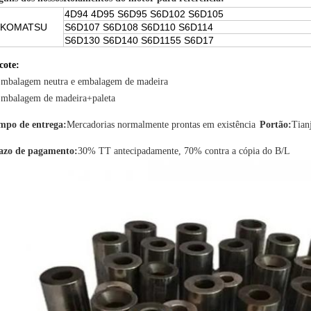
4D94 4D95 S6D95 S6D102 S6D105
KOMATSU
S6D107 S6D108 S6D110 S6D114
S6D130 S6D140 S6D1155 S6D17
cote:
Embalagem neutra e embalagem de madeira
Embalagem de madeira+paleta
mpo de entrega:
Mercadorias normalmente prontas em existência
Portão:
Tian
azo de pagamento:
30% TT antecipadamente, 70% contra a cópia do B/L