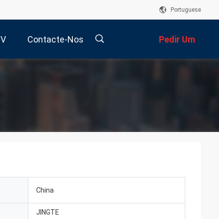
Portuguese
RV
Contacte-Nos
Pedir Um
Orçamento
描
述
China
JINGTE