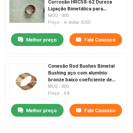
Corrosão HRC58-62 Dureza
Ligação Bimetálica para
Jogos do cilindro
Aplicações Pesadas
MOQ：800
Preço：In dollar 3USD
Conjunto de motor diesel
Melhor preço
Fale Conosco
Grupo de gerador diesel
Conexão Rod Bushes Bimetal
Mini Drum Roller
Bushing aço com alumínio
bronze baixo coeficiente de
atrito
MOQ：800
Mini Excavator Machine
Preço：5.8
Melhor preço
Fale Conosco