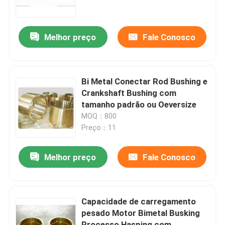
Show de RV
Melhor preço
Fale Conosco
Quem Somos
Bi Metal Conectar Rod Bushing e
Fábrica
Crankshaft Bushing com
tamanho padrão ou Oeversize
MOQ：800
Controle de Qualidade
Preço：11
Fale Conosco
Melhor preço
Fale Conosco
Pedir um orçamento
Capacidade de carregamento
pesado Motor Bimetal Busking
Peças de motor diesel
Processo Hasping com