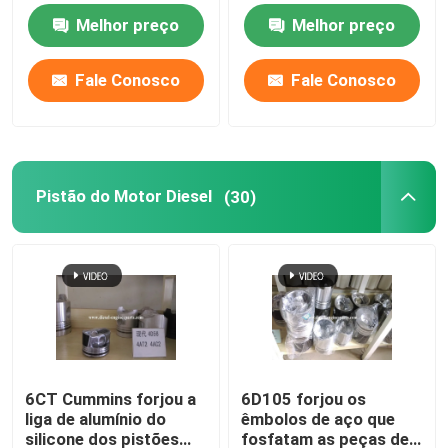
Engine
NT855
Melhor preço
Melhor preço
Fale Conosco
Fale Conosco
Pistão do Motor Diesel
(30)
6CT Cummins forjou a
6D105 forjou os
liga de alumínio do
êmbolos de aço que
silicone dos pistões
fosfatam as peças de