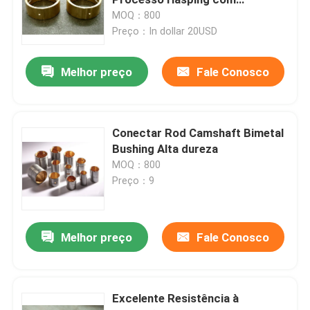
revestimento de zinco
MOQ：800
Preço：In dollar 20USD
rolamento de motor diesel
Melhor preço
Fale Conosco
Pino do pistão do motor
Bucha bimetálica
Conectar Rod Camshaft Bimetal
Bushing Alta dureza
MOQ：800
Pistão do Motor Diesel
Preço：9
Anel de pistão do motor diesel
Melhor preço
Fale Conosco
Luva do forro do cilindro
Excelente Resistência à
Válvulas de exaustão da entrada