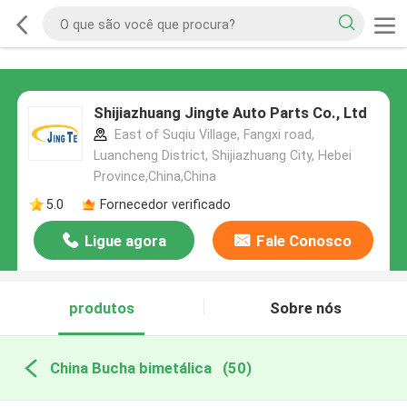
Shijiazhuang Jingte Auto Parts Co., Ltd
East of Suqiu Village, Fangxi road,
Luancheng District, Shijiazhuang City, Hebei
Province,China,China
5.0
Fornecedor verificado
Ligue agora
Fale Conosco
produtos
Sobre nós
China Bucha bimetálica
(50)