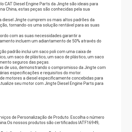
o CAT Diesel Engine Parts da Jingte são ideais para
 na China, estas peças são conhecidas pela sua
a diesel Jingte cumprem os mais altos padrões da
ação, tornando-os uma solução rentável para as suas
ordo com as suas necessidades.garantir a
agamento incluem um adiantamento de 50% através do
o padrão inclui um saco poli com uma caixa de
ico, um saco de plástico, um saco de plástico, um saco
amento seguros das peças.
oras de uso, demonstrando o compromisso da Jingte com
árias especificações e requisitos do motor.
 de motores a diesel especificamente concebidas para
tualize seu motor com Jingte Diesel Engine Parts para
rviços de Personalização de Produto. Escolha o número
hina.Os nossos produtos são certificados IATF16949,