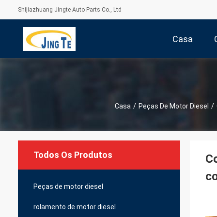
Shijiazhuang Jingte Auto Parts Co., Ltd
Casa
Casa
/
Peças De Motor Diesel
/
Todos Os Produtos
Co
c
Peças de motor diesel
rolamento de motor diesel