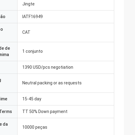
Jingte
ção
IATF16949
do
CAT
de de
1 conjunto
nima
1390 USD/pcs negotiation
g
Neutral packing or as requests
Time
15-45 day
Terms
TT 50% Down payment
e da
10000 peças