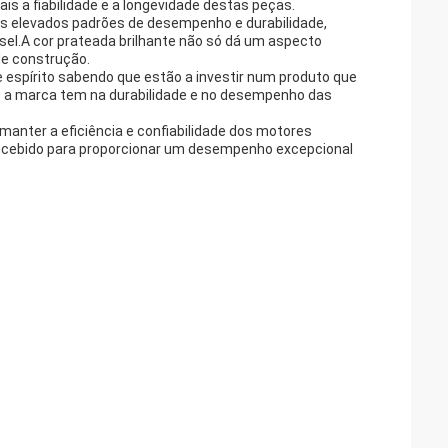
is a fiabilidade e a longevidade destas peças.
is elevados padrões de desempenho e durabilidade,
esel.A cor prateada brilhante não só dá um aspecto
de construção.
 espírito sabendo que estão a investir num produto que
que a marca tem na durabilidade e no desempenho das
 manter a eficiência e confiabilidade dos motores
concebido para proporcionar um desempenho excepcional