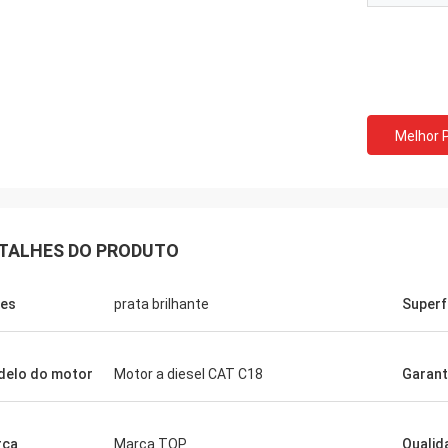
Melhor 
TALHES DO PRODUTO
es
prata brilhante
Superf
elo do motor
Motor a diesel CAT C18
Garant
rca
Marca TOP
Qualid