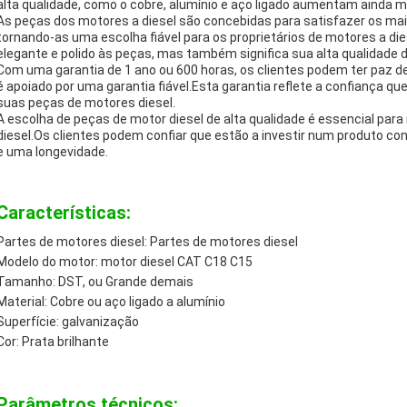
alta qualidade, como o cobre, alumínio e aço ligado aumentam ainda ma
As peças dos motores a diesel são concebidas para satisfazer os ma
tornando-as uma escolha fiável para os proprietários de motores a di
elegante e polido às peças, mas também significa sua alta qualidade 
Com uma garantia de 1 ano ou 600 horas, os clientes podem ter paz de
é apoiado por uma garantia fiável.Esta garantia reflete a confiança 
suas peças de motores diesel.
A escolha de peças de motor diesel de alta qualidade é essencial para
diesel.Os clientes podem confiar que estão a investir num produto 
e uma longevidade.
Características:
Partes de motores diesel: Partes de motores diesel
Modelo do motor: motor diesel CAT C18 C15
Tamanho: DST, ou Grande demais
Material: Cobre ou aço ligado a alumínio
Superfície: galvanização
Cor: Prata brilhante
Parâmetros técnicos: