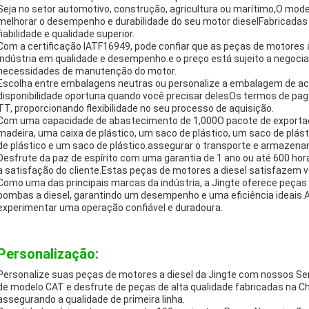
Seja no setor automotivo, construção, agricultura ou marítimo,O model
melhorar o desempenho e durabilidade do seu motor dieselFabricadas
fiabilidade e qualidade superior.
Com a certificação IATF16949, pode confiar que as peças de motores 
indústria em qualidade e desempenho.e o preço está sujeito a negoci
necessidades de manutenção do motor.
Escolha entre embalagens neutras ou personalize a embalagem de ac
disponibilidade oportuna quando você precisar delesOs termos de p
TT, proporcionando flexibilidade no seu processo de aquisição.
Com uma capacidade de abastecimento de 1,000O pacote de exportaçã
madeira, uma caixa de plástico, um saco de plástico, um saco de plást
de plástico e um saco de plástico.assegurar o transporte e armazen
Desfrute da paz de espírito com uma garantia de 1 ano ou até 600 h
a satisfação do cliente.Estas peças de motores a diesel satisfazem v
Como uma das principais marcas da indústria, a Jingte oferece peças
bombas a diesel, garantindo um desempenho e uma eficiência ideais.A
experimentar uma operação confiável e duradoura.
Personalização:
Personalize suas peças de motores a diesel da Jingte com nossos Se
de modelo CAT e desfrute de peças de alta qualidade fabricadas na C
assegurando a qualidade de primeira linha.