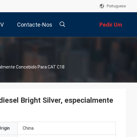
Portuguese
RV
Contacte-Nos
Pedir Um
Orçamento
描
cialmente Concebido Para CAT C18
述
iesel Bright Silver, especialmente
rigin
China