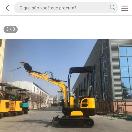
3
/
3