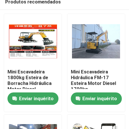
Produtos recomendados
Mini Escavadeira
Mini Escavadeira
1800kg Esteira de
Hidráulica FM-17
Borracha Hidráulica
Esteira Motor Diesel
Motor Diesel
1700kg
Casa
Enviar inquérito
Enviar inquérito
Produtos
Vídeos