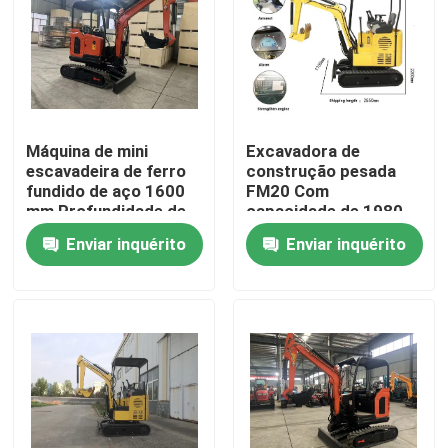
Show de RV
Quem Somos
Máquina de mini
Excavadora de
escavadeira de ferro
construção pesada
Fábrica
fundido de aço 1600
FM20 Com
mm Profundidade de
capacidade de 1980
escavação
kg / comprimento de
Enviar inquérito
Enviar inquérito
Controle de Qualidade
braço de 2,5 metros
Fale Conosco
Pedir um orçamento
Peças de motor diesel