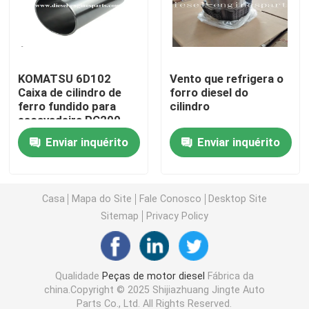
rolamento de motor diesel
KOMATSU 6D102
Vento que refrigera o
Pino do pistão do motor
Caixa de cilindro de
forro diesel do
ferro fundido para
cilindro
escavadeira PC200
Bucha bimetálica
Enviar inquérito
Enviar inquérito
Pistão do Motor Diesel
Casa
Mapa do Site
Fale Conosco
Desktop Site
Anel de pistão do motor diesel
Sitemap
Privacy Policy
Luva do forro do cilindro
Qualidade
Peças de motor diesel
Fábrica da
china.Copyright © 2025 Shijiazhuang Jingte Auto
Válvulas de exaustão da entrada
Parts Co., Ltd. All Rights Reserved.