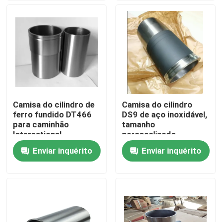
Show de RV
Quem Somos
Fábrica
Camisa do cilindro de
Camisa do cilindro
ferro fundido DT466
DS9 de aço inoxidável,
Controle de Qualidade
para caminhão
tamanho
International
personalizado
Enviar inquérito
Enviar inquérito
Fale Conosco
Pedir um orçamento
Peças de motor diesel