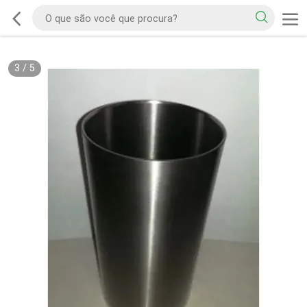
3
/
5