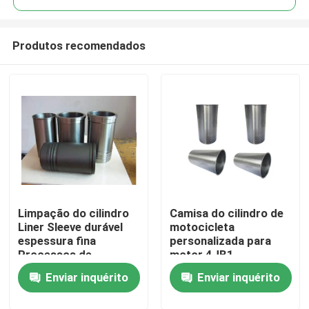
Produtos recomendados
Limpação do cilindro
Camisa do cilindro de
Casa
Liner Sleeve durável
motocicleta
espessura fina
personalizada para
Processos de
motor 4JB1
Produtos
polimento Ds14
Enviar inquérito
Enviar inquérito
Vídeos