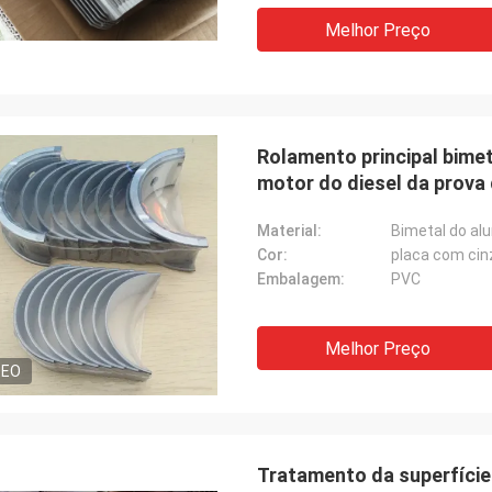
Melhor Preço
Rolamento principal bimet
motor do diesel da prova
Material:
Bimetal do al
Cor:
placa com cin
Embalagem:
PVC
Melhor Preço
DEO
Tratamento da superfície 