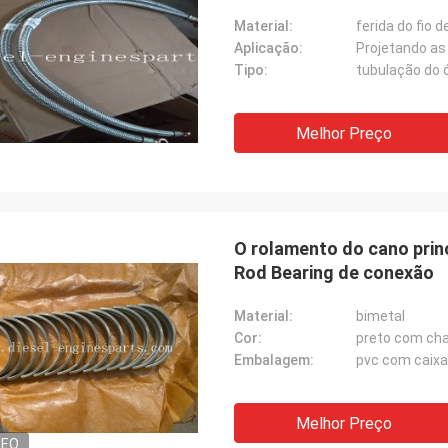
Material:
ferida do fio d
Aplicação:
Projetando as
Tipo:
tubulação do 
Melhor Preço
O rolamento do cano prin
Rod Bearing de conexão
Material:
bimetal
Cor:
preto com ch
Embalagem:
pvc com caixa
Melhor Preço
DEO