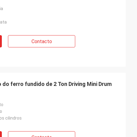
ia
rata
Contacto
o do ferro fundido de 2 Ton Driving Mini Drum
to
ão
s cilindros