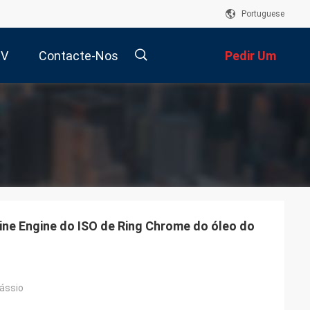
Portuguese
RV
Contacte-Nos
Pedir Um
Orçamento
描
述
ine Engine do ISO de Ring Chrome do óleo do
o
tássio