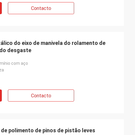
Contacto
álico do eixo de manivela do rolamento de
 do desgaste
umínio com aço
za
Contacto
de polimento de pinos de pistão leves