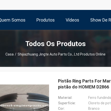
Quem Somos
Produtos
Vídeos
Show De 
Todos Os Produtos
Casa
/
Shijiazhuang Jingte Auto Parts Co., Ltd Produtos Online
Pistão Ring Parts For Mar
pistão do HOMEM D2866
Material:
Ferro fundind
Superfície:
Cloreto de po
Cor:
Branco