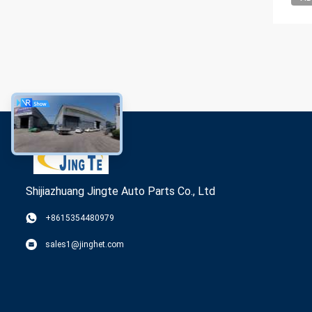
Shijiazhuang Jingte Auto Parts Co., Ltd
+8615354480979
sales1@jinghet.com