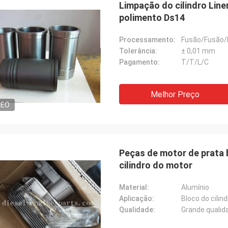
Limpação do cilindro Line
polimento Ds14
Processamento:
Fusão/Fusão/
Tolerância:
± 0,01 mm
Pagamento:
T/T/L/C
Melhor Preço
DEO
Peças de motor de prata 
cilindro do motor
Material:
Alumínio
Aplicação:
Bloco do cilin
Qualidade:
Grande qualid