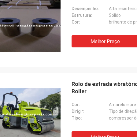
Desempenho:
Alta resistênc
Estrutura:
Sólido
Cor:
brilhante de p
Melhor Preço
Rolo de estrada vibratóri
Roller
Cor:
Amarelo e pre
Dirigir:
Tipo de direç
Tipo:
compressor do